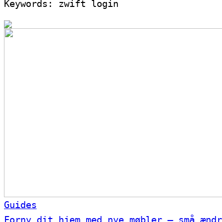
Keywords: zwift login
Guides
Forny dit hjem med nye møbler – små ændr