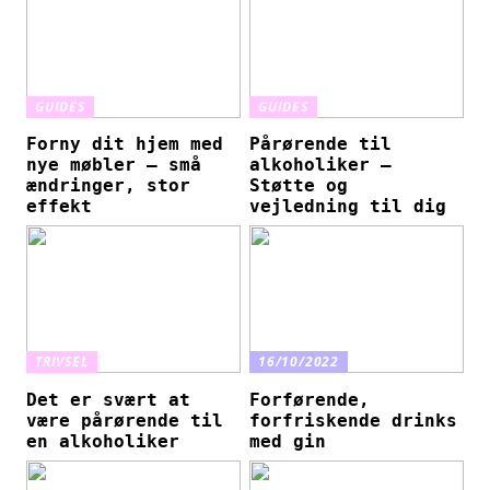
GUIDES
GUIDES
Forny dit hjem med
Pårørende til
nye møbler – små
alkoholiker –
ændringer, stor
Støtte og
effekt
vejledning til dig
TRIVSEL
16/10/2022
Det er svært at
Forførende,
være pårørende til
forfriskende drinks
en alkoholiker
med gin