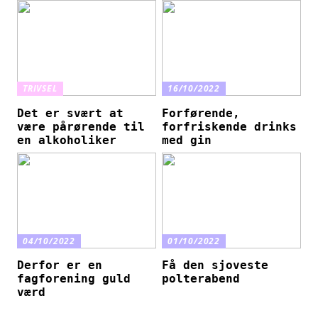
TRIVSEL
16/10/2022
Det er svært at
Forførende,
være pårørende til
forfriskende drinks
en alkoholiker
med gin
04/10/2022
01/10/2022
Derfor er en
Få den sjoveste
fagforening guld
polterabend
værd