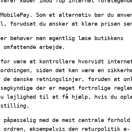
svarer køber imod fup internet foretagend
 MobilePay. Som et alternativ bør du anve
ll, forudsat du ønsker at klare prisen se
ler behøver man egentlig læse butikkens
t omfattende arbejde.
rfor være at kontrollere hvorvidt interne
 ordningen, siden det kan være en sikkerh
r de danske retningslinjer, foruden at on
 sagkyndige der er meget fortrolige regle
du lejlighed til at få hjælp, hvis du opl
estilling.
r påpasselig med de mest centrale forhold
d ordren, eksempelvis den returpolitik e-