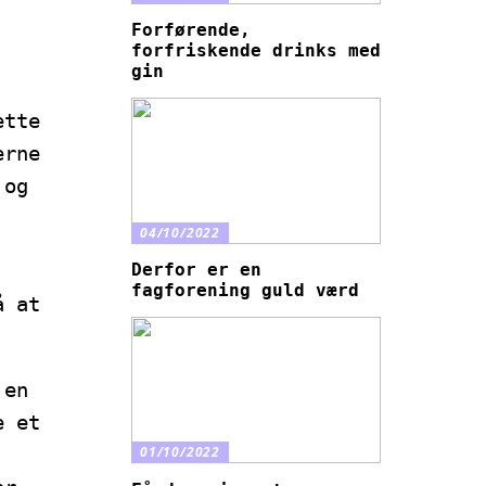
Forførende,
forfriskende drinks med
gin
ette
erne
 og
04/10/2022
Derfor er en
fagforening guld værd
å at
 en
e et
01/10/2022