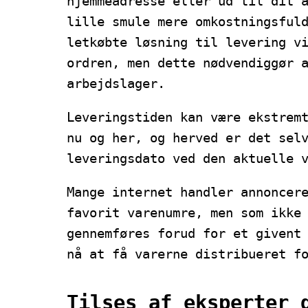
hjemmeadresse eller ud til dit 
lille smule mere omkostningsful
letkøbte løsning til levering v
ordren, men dette nødvendiggør 
arbejdslager.
Leveringstiden kan være ekstrem
nu og her, og herved er det sel
leveringsdato ved den aktuelle 
Mange internet handler annoncer
favorit varenumre, men som ikke
gennemføres forud for et givent
nå at få varerne distribueret f
Tilses af eksperter 