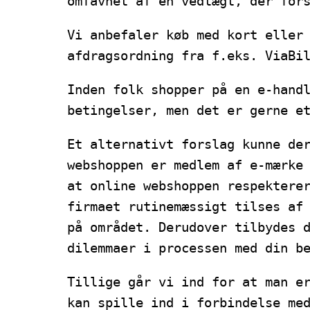
omfavnet af en vedtægt, der for
Vi anbefaler køb med kort eller
afdragsordning fra f.eks. ViaBi
Inden folk shopper på en e-hand
betingelser, men det er gerne e
Et alternativt forslag kunne de
webshoppen er medlem af e-mærke
at online webshoppen respektere
firmaet rutinemæssigt tilses af
på området. Derudover tilbydes 
dilemmaer i processen med din b
Tillige går vi ind for at man e
kan spille ind i forbindelse me