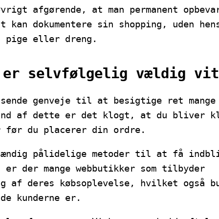
øvrigt afgørende, at man permanent opbeva
st kan dokumentere sin shopping, uden hen
n pige eller dreng.
 er selvfølgelig vældig vit
ssende genveje til at besigtige ret mange
und af dette er det klogt, at du bliver k
r før du placerer din ordre.
tændig pålidelige metoder til at få indbl
n er der mange webbutikker som tilbyder
ng af deres købsoplevelse, hvilket også b
ade kunderne er.