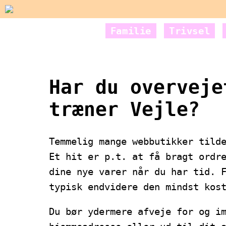
Familie
Trivsel
Har du overveje
træner Vejle?
Temmelig mange webbutikker tild
Et hit er p.t. at få bragt ordr
dine nye varer når du har tid. 
typisk endvidere den mindst kos
Du bør ydermere afveje for og i