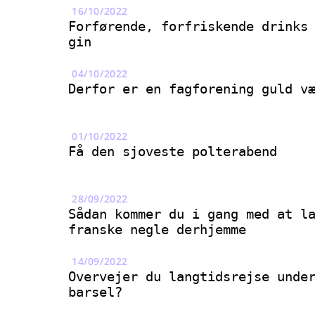
16/10/2022
Forførende, forfriskende drinks
gin
04/10/2022
Derfor er en fagforening guld v
01/10/2022
Få den sjoveste polterabend
28/09/2022
Sådan kommer du i gang med at l
franske negle derhjemme
14/09/2022
Overvejer du langtidsrejse unde
barsel?