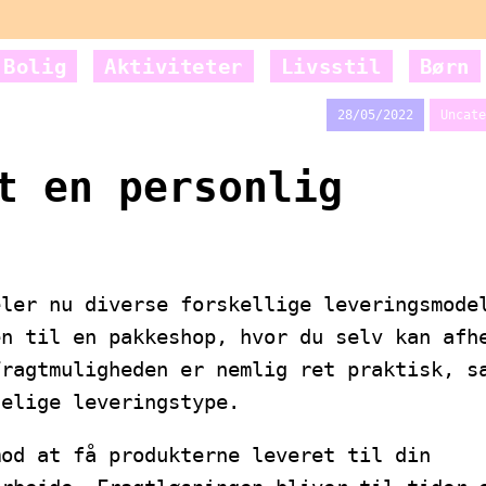
Bolig
Aktiviteter
Livsstil
Børn
28/05/2022
Uncate
t en personlig
eler nu diverse forskellige leveringsmode
en til en pakkeshop, hvor du selv kan afh
Fragtmuligheden er nemlig ret praktisk, s
telige leveringstype.
mod at få produkterne leveret til din