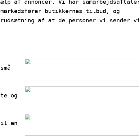
jælp af annoncer. Vi har samarbejdsaftale
 markedsfører butikkernes tilbud, og
orudsætning af at de personer vi sender v
 små
tte og
til en