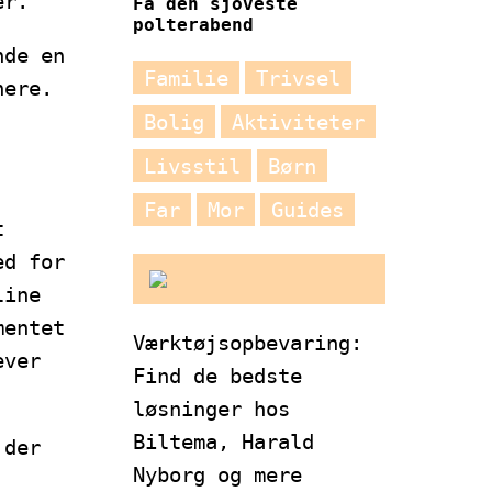
er.
Få den sjoveste
polterabend
nde en
Familie
Trivsel
nere.
Bolig
Aktiviteter
Livsstil
Børn
Far
Mor
Guides
t
ed for
line
mentet
Værktøjsopbevaring:
ever
Find de bedste
løsninger hos
Biltema, Harald
 der
Nyborg og mere