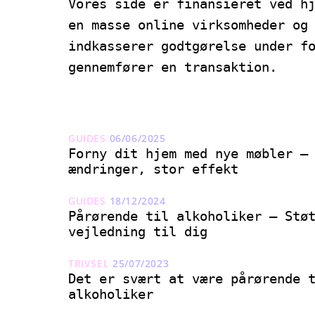
Vores side er finansieret ved h
en masse online virksomheder og
indkasserer godtgørelse under f
gennemfører en transaktion.
GUIDES
06/06/2025
Forny dit hjem med nye møbler –
ændringer, stor effekt
GUIDES
18/12/2024
Pårørende til alkoholiker – Stø
vejledning til dig
TRIVSEL
25/07/2023
Det er svært at være pårørende 
alkoholiker