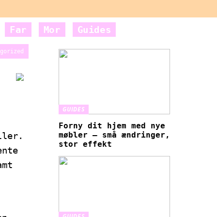
Far
Mor
Guides
gorized
GUIDES
Forny dit hjem med nye
ller.
møbler – små ændringer,
stor effekt
ente
amt
GUIDES