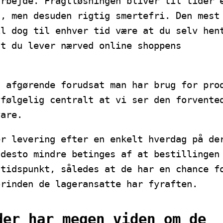
arbejde. Fragtløsningen bliver til tider 
d, men desuden rigtig smertefri. Den mest
il dog til enhver tid være at du selv hen
at du lever nærved online shoppens
t afgørende forudsat man har brug for pro
vfølgelig centralt at vi ser den forvente
vare.
er levering efter en enkelt hverdag på de
 desto mindre betinges af at bestillingen
 tidspunkt, således at de har en chance f
orinden de lageransatte har fyraften.
der har megen viden om de