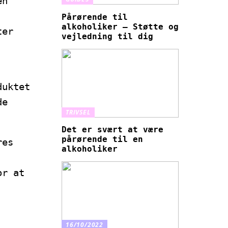
en
Pårørende til
alkoholiker – Støtte og
ter
vejledning til dig
duktet
de
TRIVSEL
Det er svært at være
pårørende til en
res
alkoholiker
or at
16/10/2022