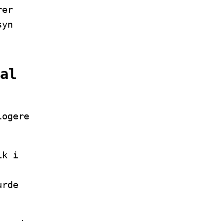
rer
syn
al
logere
ik i
urde