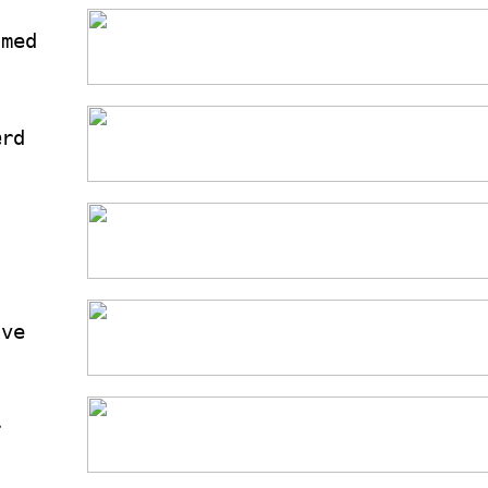
 med
ærd
ave
r