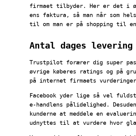
firmaet tilbyder. Her er det i 
ens faktura, så man når som hel
til om man er på shopping til e
Antal dages levering
Trustpilot forærer dig super pa
øvrige køberes ratings og på gr
på internet firmaets vurderinge
Facebook yder lige så vel fulds
e-handlens pålidelighed. Desude
kunderne at meddele en evalueri
udnyttes til at vurdere hvor gl