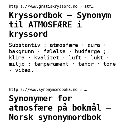
http s://www.gratiskryssord.no › atm…
Kryssordbok – Synonym
til ATMOSFÆRE i
kryssord
Substantiv ; atmosfære · aura ·
bakgrunn · følelse · hudfarge ;
klima · kvalitet · luft · lukt ·
miljø ; temperament · tenor · tone
· vibes.
http s://www.synonymordboka.no › …
Synonymer for
atmosfære på bokmål –
Norsk synonymordbok