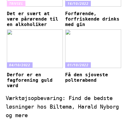
TRIVSEL
16/10/2022
Det er svært at
Forførende,
være pårørende til
forfriskende drinks
en alkoholiker
med gin
04/10/2022
01/10/2022
Derfor er en
Få den sjoveste
fagforening guld
polterabend
værd
Værktøjsopbevaring: Find de bedste
løsninger hos Biltema, Harald Nyborg
og mere