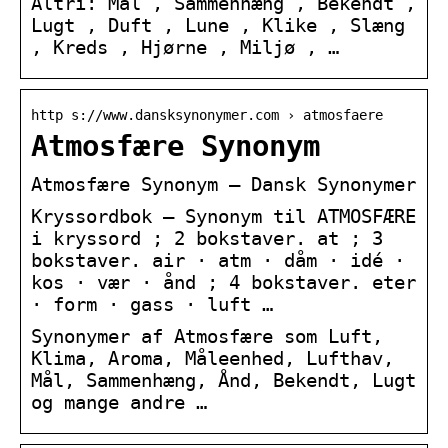
Altri: Mål , Sammenhæng , Bekendt ,
Lugt , Duft , Lune , Klike , Slæng
, Kreds , Hjørne , Miljø , …
http s://www.dansksynonymer.com › atmosfaere
Atmosfære Synonym
Atmosfære Synonym – Dansk Synonymer
Kryssordbok – Synonym til ATMOSFÆRE
i kryssord ; 2 bokstaver. at ; 3
bokstaver. air · atm · dåm · idé ·
kos · vær · ånd ; 4 bokstaver. eter
· form · gass · luft …
Synonymer af Atmosfære som Luft,
Klima, Aroma, Måleenhed, Lufthav,
Mål, Sammenhæng, Ånd, Bekendt, Lugt
og mange andre …